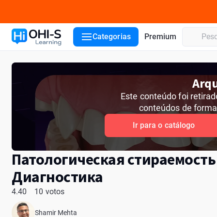
Detalhes do curso
Palestrante
Comentarios
Categorias
Premium
Arqu
Este conteúdo foi retira
conteúdos de forma
Ir para o catálogo
Патологическая стираемость
Диагностика
4.40
10 votos
Shamir Mehta