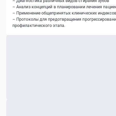
– Диагностика различных видов стирания зубов
– Анализ концепций в планировании лечения пацие
– Применение общепринятых клинических индексов
– Протоколы для предотвращения прогрессировани
профилактического этапа.