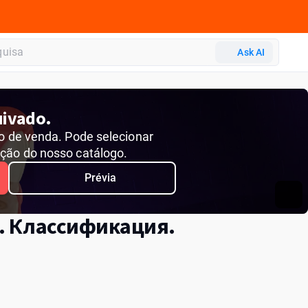
Ask AI
ivado.
do de venda. Pode selecionar
ção do nosso catálogo.
Prévia
. Классификация.