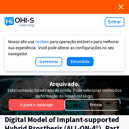
Entrar
Ask AI
Nosso site usa
cookies
para operação estável e para melhorar
sua experiência. Você pode alterar as configurações no seu
navegador.
Gerenciar
Entendido
Arquivado.
Este conteúdo foi retirado de venda. Pode selecionar conteúdos
de formação do nosso catálogo.
Ir para o catálogo
Prévia
Digital Model of Implant-supported
Hybrid Prosthesis (ALL-ON-4®). Part