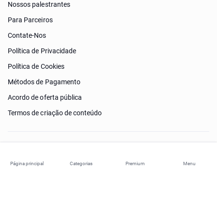
Nossos palestrantes
Para Parceiros
Contate-Nos
Política de Privacidade
Política de Cookies
Métodos de Pagamento
Acordo de oferta pública
Termos de criação de conteúdo
Preciso de ajuda?
Página principal
Categorias
Premium
Menu
© 2026 ohi-s.com