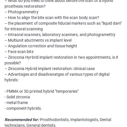
– What do you need to think about before the start of a hybrid
prosthesis restoration?
– Photogrammetry
– How to align the bite scan with the scan body scan?
– the placement of composite fiducial markers such as "liquid dam"
for intraoral scanning
– Intraoral scanners, laboratory scanners, and photogramettry
– Multiunit abutments vs implant level
– Angulation correction and tissue height
– Face scan bite
– Ziroconia Hyrbrid implant restoration in two appointments, is it
possible?
– Ziroconia Hybrid implant restoration: clinical case
– Advantages and disadvanatges of various types of digital
hybrids:
- PMMA or 3D printed hybrid "temporaries"
- Solid zirconia
- metal frame
- component hybrids.
Recommended for:
Prosthodontists, Implantologists, Dental
technicians, General dentists.