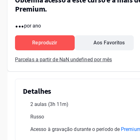
Premium.
...
por ano
Reproduzir
Aos Favoritos
Parcelas a partir de NaN undefined por mês
Detalhes
2 aulas
(3h 11m)
Russo
Acesso à gravação durante o período de
Premiu