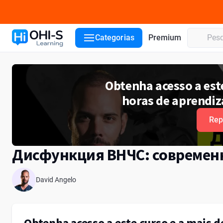
Detalhes do curso
Aulas do curso
Palestrante
Categorias
Premium
Obtenha acesso a est
horas de aprendi
Rep
Дисфункция ВНЧС: современн
David Angelo
Obtenha acesso a este curso e a mais 