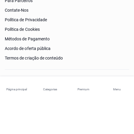
Para Parceiros
Contate-Nos
Política de Privacidade
Política de Cookies
Métodos de Pagamento
Acordo de oferta pública
Termos de criação de conteúdo
Preciso de ajuda?
Página principal
Categorias
Premium
Menu
© 2026 ohi-s.com