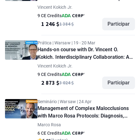
Collaboration: An Approach to Optimize
Vincent Kokich Jr.
Treatment Outcomes for the Complex
9 CE Credits
Dental Patient. "VIP" option
1 246 $
1 384 $
Participar
Prática | Warsaw | 19 - 20 Mar
Hands-on course with Dr. Vincent O.
Kokich. Interdisciplinary Collaboration: An
Approach to Optimize Treatment
Vincent Kokich Jr.
Outcomes for the Complex Dental Patient
9 CE Credits
2 873 $
3 024 $
Participar
Seminário | Warsaw | 24 Apr
Management of Complex Malocclusions
with Marco Rosa Protocols: Diagnosis,
Prevention, and Correction of
Marco Rosa
Complications. "Standard" option
6 CE Credits