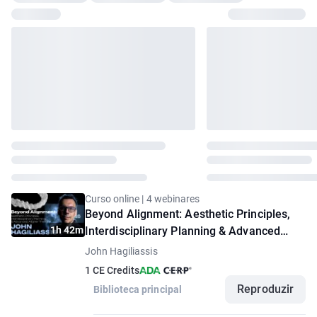
Curso online | 4 webinares
Beyond Alignment: Aesthetic Principles,
1h 42m
Interdisciplinary Planning & Advanced
Aligner Therapy
John Hagiliassis
1 CE Credits
Reproduzir
Biblioteca principal