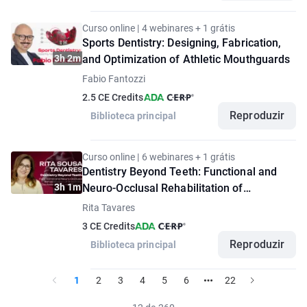
Curso online | 4 webinares + 1 grátis
Sports Dentistry: Designing, Fabrication,
3h 2m
and Optimization of Athletic Mouthguards
Fabio Fantozzi
2.5 CE Credits
Reproduzir
Biblioteca principal
Curso online | 6 webinares + 1 grátis
Dentistry Beyond Teeth: Functional and
3h 1m
Neuro-Occlusal Rehabilitation of
Breathing, Occlusion, Sleep, and Posture
Rita Tavares
3 CE Credits
Reproduzir
Biblioteca principal
1
2
3
4
5
6
22