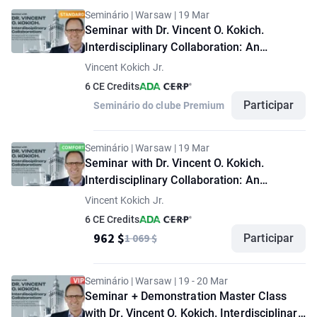
Seminário | Warsaw | 19 Mar
Seminar with Dr. Vincent O. Kokich.
Interdisciplinary Collaboration: An
Approach to Optimize Treatment
Vincent Kokich Jr.
Outcomes for the Complex Dental Patient.
6 CE Credits
"Standard" option
Participar
Seminário do clube Premium
Seminário | Warsaw | 19 Mar
Seminar with Dr. Vincent O. Kokich.
Interdisciplinary Collaboration: An
Approach to Optimize Treatment
Vincent Kokich Jr.
Outcomes for the Complex Dental Patient.
6 CE Credits
"Comfort" option
962 $
1 069 $
Participar
Seminário | Warsaw | 19 - 20 Mar
Seminar + Demonstration Master Class
with Dr. Vincent O. Kokich. Interdisciplinary