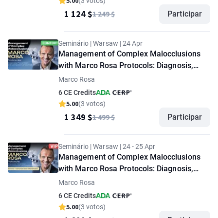
5.00
(3 votos)
1 124 $
1 249 $
Participar
Seminário | Warsaw | 24 Apr
Management of Complex Malocclusions
with Marco Rosa Protocols: Diagnosis,
Prevention, and Correction of
Marco Rosa
Complications. "Comfort" option
6 CE Credits
5.00
(3 votos)
1 349 $
1 499 $
Participar
Seminário | Warsaw | 24 - 25 Apr
Management of Complex Malocclusions
with Marco Rosa Protocols: Diagnosis,
Prevention, and Correction of
Marco Rosa
Complications. Seminar + Demonstration
6 CE Credits
Masterclass. "VIP" option
5.00
(3 votos)