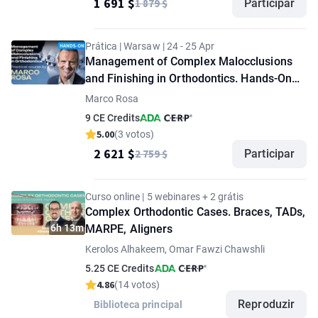
1 691 $
1 879 $
Participar
Prática | Warsaw | 24 - 25 Apr
Management of Complex Malocclusions
and Finishing in Orthodontics. Hands-On
Workshop by Marco Rosa
Marco Rosa
9 CE Credits
5.00
(3 votos)
2 621 $
2 759 $
Participar
Curso online | 5 webinares + 2 grátis
Complex Orthodontic Cases. Braces, TADs,
6h 13m
MARPE, Aligners
Kerolos Alhakeem, Omar Fawzi Chawshli
5.25 CE Credits
4.86
(14 votos)
Reproduzir
Biblioteca principal