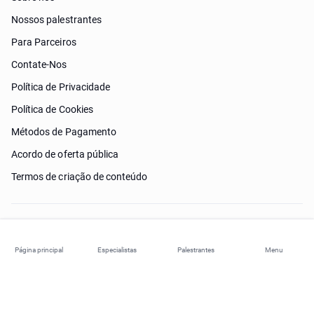
Nossos palestrantes
Para Parceiros
Contate-Nos
Política de Privacidade
Política de Cookies
Métodos de Pagamento
Acordo de oferta pública
Termos de criação de conteúdo
Preciso de ajuda?
Página principal
Especialistas
Palestrantes
Menu
© 2026 ohi-s.com