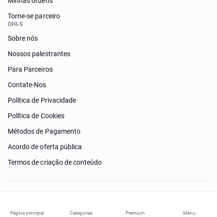
Minhas ordens
Torne-se parceiro
OHI-S
Sobre nós
Nossos palestrantes
Para Parceiros
Contate-Nos
Política de Privacidade
Política de Cookies
Métodos de Pagamento
Acordo de oferta pública
Termos de criação de conteúdo
Preciso de ajuda?
Página principal
Categorias
Premium
Menu