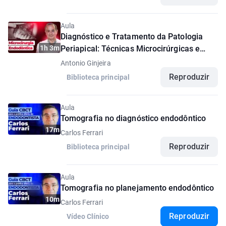
Aula
Diagnóstico e Tratamento da Patologia
1h 3m
Periapical: Técnicas Microcirúrgicas e
Seleção de Casos
Antonio Ginjeira
Reproduzir
Biblioteca principal
Aula
Tomografia no diagnóstico endodôntico
17m
Carlos Ferrari
Reproduzir
Biblioteca principal
Aula
Tomografia no planejamento endodôntico
10m
Carlos Ferrari
Reproduzir
Vídeo Clínico