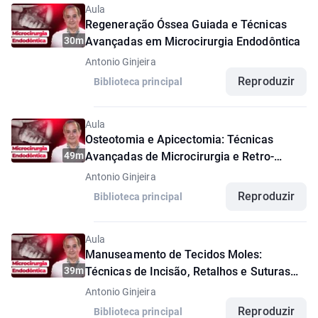
Aula
Regeneração Óssea Guiada e Técnicas
30m
Avançadas em Microcirurgia Endodôntica
Antonio Ginjeira
Reproduzir
Biblioteca principal
Aula
Osteotomia e Apicectomia: Técnicas
49m
Avançadas de Microcirurgia e Retro-
obturação
Antonio Ginjeira
Reproduzir
Biblioteca principal
Aula
Manuseamento de Tecidos Moles:
39m
Técnicas de Incisão, Retalhos e Suturas
em Cirurgia Microcirúrgica
Antonio Ginjeira
Reproduzir
Biblioteca principal