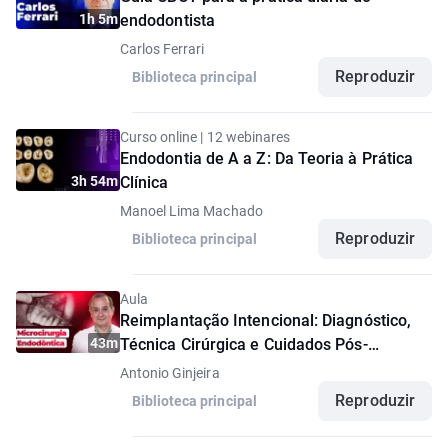
1h 5m
endodontista
Carlos Ferrari
Reproduzir
Biblioteca principal
Curso online | 12 webinares
Endodontia de A a Z: Da Teoria à Prática
3h 54m
Clínica
Manoel Lima Machado
Reproduzir
Biblioteca principal
Aula
Reimplantação Intencional: Diagnóstico,
43m
Técnica Cirúrgica e Cuidados Pós-
Operatórios
Antonio Ginjeira
Reproduzir
Biblioteca principal