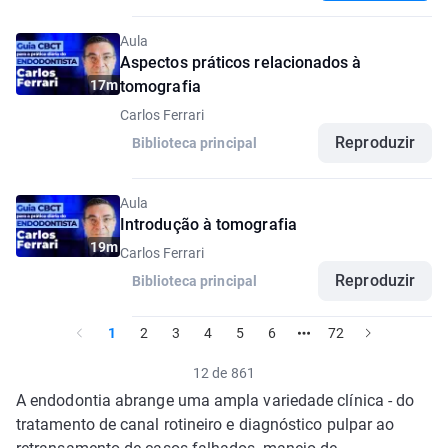
Aula
Aspectos práticos relacionados à
17m
tomografia
Carlos Ferrari
Reproduzir
Biblioteca principal
Aula
Introdução à tomografia
19m
Carlos Ferrari
Reproduzir
Biblioteca principal
1
2
3
4
5
6
72
12 de 861
A endodontia abrange uma ampla variedade clínica - do
tratamento de canal rotineiro e diagnóstico pulpar ao