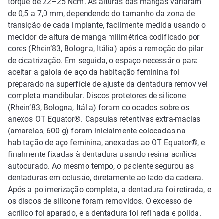
torque de 22–25 Ncm. As alturas das mangas variaram
de 0,5 a 7,0 mm, dependendo do tamanho da zona de
transição de cada implante, facilmente medida usando o
medidor de altura de manga milimétrica codificado por
cores (Rhein’83, Bologna, Itália) após a remoção do pilar
de cicatrização. Em seguida, o espaço necessário para
aceitar a gaiola de aço da habitação feminina foi
preparado na superfície de ajuste da dentadura removível
completa mandibular. Discos protetores de silicone
(Rhein’83, Bologna, Itália) foram colocados sobre os
anexos OT Equator®. Capsulas retentivas extra-macias
(amarelas, 600 g) foram inicialmente colocadas na
habitação de aço feminina, anexadas ao OT Equator®, e
finalmente fixadas à dentadura usando resina acrílica
autocurado. Ao mesmo tempo, o paciente segurou as
dentaduras em oclusão, diretamente ao lado da cadeira.
Após a polimerização completa, a dentadura foi retirada, e
os discos de silicone foram removidos. O excesso de
acrílico foi aparado, e a dentadura foi refinada e polida.