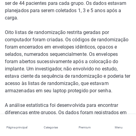
ser de 44 pacientes para cada grupo. Os dados estavam
planejados para serem coletados 1, 3 e 5 anos após a
carga.
Oito listas de randomização restrita geradas por
computador foram criadas. Os códigos de randomização
foram encerrados em envelopes idênticos, opacos e
selados, numerados sequencialmente. Os envelopes
foram abertos sucessivamente após a colocação do
implante. Um investigador, não envolvido no estudo,
estava ciente da sequência de randomização e poderia ter
acesso às listas de randomização, que estavam
armazenadas em seu laptop protegido por senha.
A análise estatística foi desenvolvida para encontrar
diferenças entre grupos. Os dados foram registrados em
uma planilha (Numbers para Mac OS X). Um estatístico
com expertise em odontologia analisou os dados usando
Página principal
Categorias
Premium
Menu
o mesmo software. A análise descritiva foi conduzida